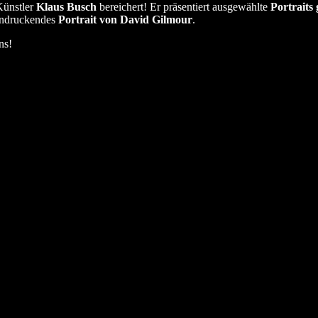
Künstler
Klaus Busch
bereichert! Er präsentiert ausgewählte
Portraits 
eindruckendes
Portrait von David Gilmour
.
ns!