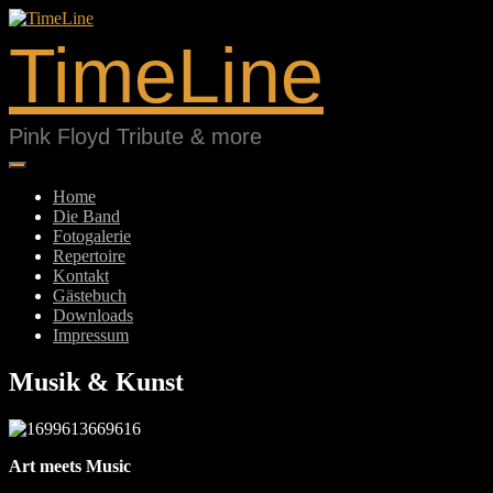
Springe
zum
TimeLine
Inhalt
Pink Floyd Tribute & more
Home
Die Band
Fotogalerie
Repertoire
Kontakt
Gästebuch
Downloads
Impressum
Musik & Kunst
Art meets Music